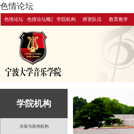
色情论坛
色情论坛
色情论坛概况
学院机构
师资队伍
教育教学
学院机构
决策与咨询机构