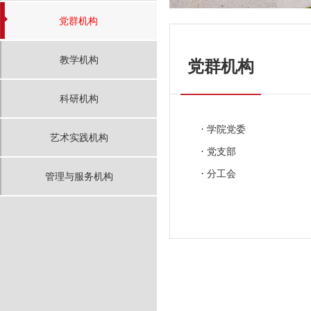
党群机构
教学机构
党群机构
科研机构
·
学院党委
艺术实践机构
·
党支部
·
分工会
管理与服务机构