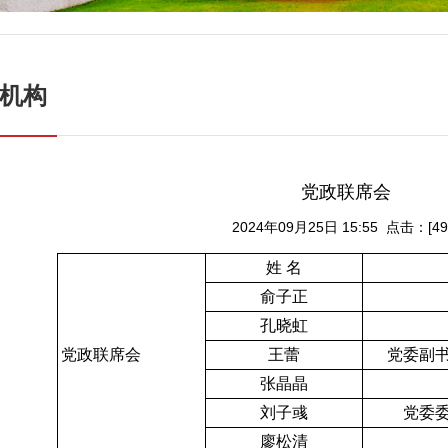
机构
党政联席会
2024年09月25日 15:55 点击：[
49
姓 名
俞子正
孔晓虹
党政联席会
王蕾
党委副
张晶晶
刘子彧
党委
廖松清